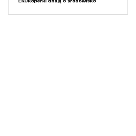
EKOkoperki dbają o środowisko