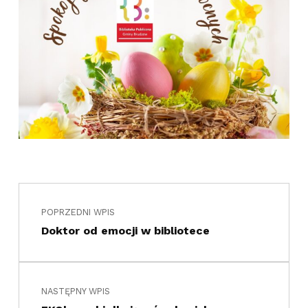
Nawigacja wpisu
Przejdź wstecz do głównej nawigacji
POPRZEDNI WPIS
Doktor od emocji w bibliotece
NASTĘPNY WPIS