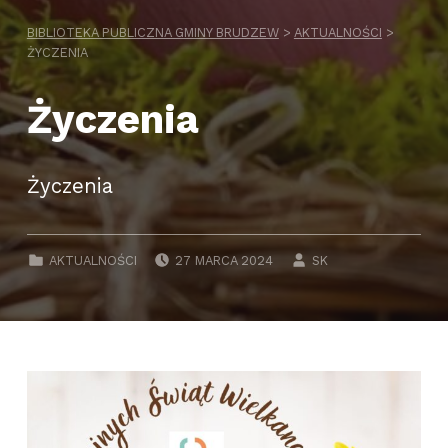
BIBLIOTEKA PUBLICZNA GMINY BRUDZEW
>
AKTUALNOŚCI
>
ŻYCZENIA
Życzenia
Życzenia
NAPISANY DNIA:
WRITTEN BY:
CATEGORIZED IN:
AKTUALNOŚCI
27 MARCA 2024
SK