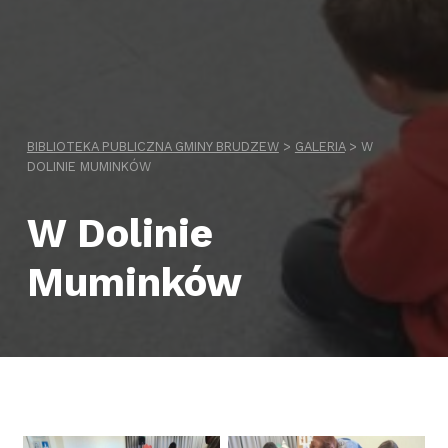
BIBLIOTEKA PUBLICZNA GMINY BRUDZEW
>
GALERIA
>
W
DOLINIE MUMINKÓW
W Dolinie
Muminków
Przejdź wstecz do głównej nawigacji